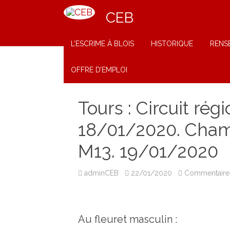
CEB
L’ESCRIME À BLOIS
HISTORIQUE
RENS
OFFRE D’EMPLOI
Tours : Circuit rég
18/01/2020. Cham
M13. 19/01/2020
adminCEB
22/01/2020
Commentaire
Au fleuret masculin :