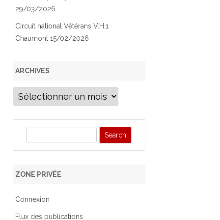
29/03/2026
Circuit national Vétérans V.H.1
Chaumont 15/02/2026
ARCHIVES
Archives
S
e
a
r
ZONE PRIVÉE
c
h
Connexion
Flux des publications