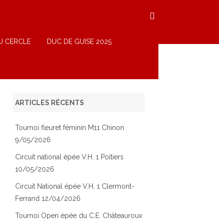
U CERCLE
DUC DE GUISE 2025
ARTICLES RÉCENTS
Tournoi fleuret féminin M11 Chinon
9/05/2026
Circuit national épée V.H. 1 Poitiers
10/05/2026
Circuit National épée V.H. 1 Clermont-
Ferrand 12/04/2026
Tournoi Open épée du C.E. Châteauroux