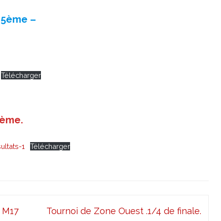
18/01/2020.
Championnat
régional
15ème –
Epée
M13.
19/01/2020
Télécharger
4ème.
ltats-1
Télécharger
n M17
Tournoi de Zone Ouest .1/4 de finale.