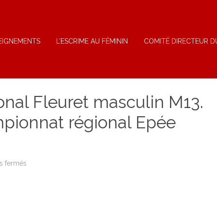
EIGNEMENTS
L’ESCRIME AU FÉMININ
COMITÉ DIRECTEUR D
ional Fleuret masculin M13.
pionnat régional Epée
sur
s fermés
Tours
:
Circuit
régional
Fleuret
masculin
M13.