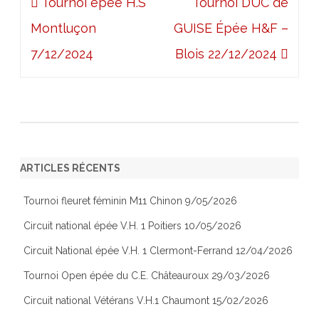
Navigation
Tournoi épée H.S
Tournoi DUC de
de
Montluçon
GUISE Épée H&F –
l’article
7/12/2024
Blois 22/12/2024
ARTICLES RÉCENTS
Tournoi fleuret féminin M11 Chinon 9/05/2026
Circuit national épée V.H. 1 Poitiers 10/05/2026
Circuit National épée V.H. 1 Clermont-Ferrand 12/04/2026
Tournoi Open épée du C.E. Châteauroux 29/03/2026
Circuit national Vétérans V.H.1 Chaumont 15/02/2026