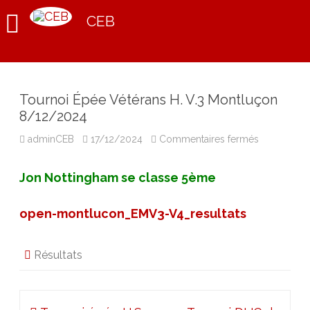
CEB
Tournoi Épée Vétérans H. V.3 Montluçon
8/12/2024
sur
adminCEB
17/12/2024
Commentaires fermés
Tournoi
Épée
Vétérans
Jon Nottingham se classe 5ème
H.
V.3
Montluçon
8/12/2024
open-montlucon_EMV3-V4_resultats
Résultats