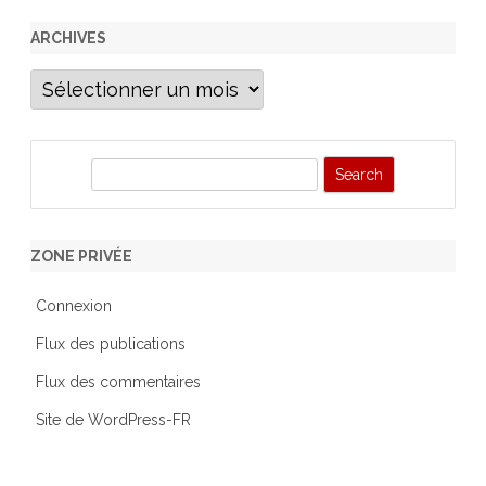
ARCHIVES
Archives
S
e
a
r
ZONE PRIVÉE
c
h
Connexion
Flux des publications
Flux des commentaires
Site de WordPress-FR