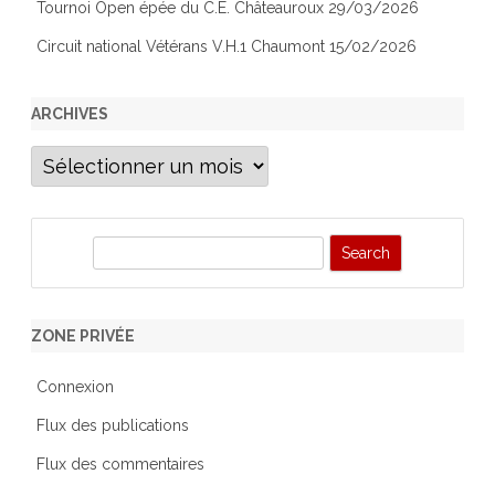
Tournoi Open épée du C.E. Châteauroux 29/03/2026
Circuit national Vétérans V.H.1 Chaumont 15/02/2026
ARCHIVES
Archives
S
e
a
r
ZONE PRIVÉE
c
h
Connexion
Flux des publications
Flux des commentaires