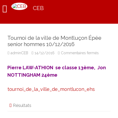
CEB
Tournoi de la ville de Montluçon Épée
senior hommes 10/12/2016
sur
adminCEB
14/12/2016
Commentaires fermés
Tournoi
de
la
Pierre LAW-ATHION se classe 13ème, Jon
ville
de
NOTTINGHAM 24ème
Montluçon
Épée
senior
hommes
tournoi_de_la_ville_de_montlucon_ehs
10/12/201
Résultats