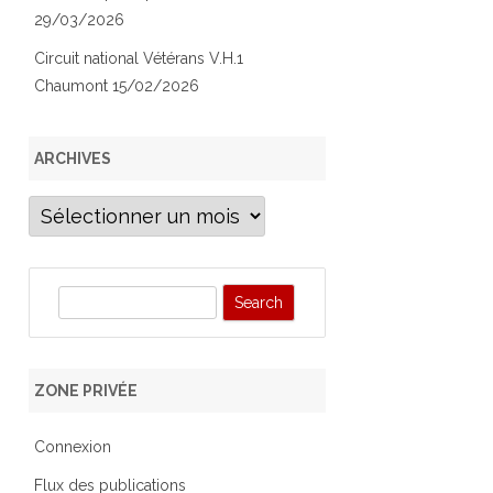
29/03/2026
Circuit national Vétérans V.H.1
Chaumont 15/02/2026
ARCHIVES
Archives
S
e
a
r
ZONE PRIVÉE
c
h
Connexion
Flux des publications