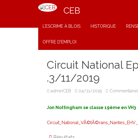
CEB
L’ESCRIME À BLOIS
HISTORIQUE
RENS
OFFRE D’EMPLOI
Circuit National E
.3/11/2019
adminCEB
04/11/2019
Commentaires
Jon Nottingham se classe 19ème en VH3
Circuit_National_VÃ©tÃ©rans_Nantes_EHV_r
Résultats