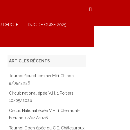
U CERCLE
DUC DE GUISE 2025
ARTICLES RÉCENTS
Tournoi fleuret féminin M11 Chinon
9/05/2026
Circuit national épée V.H. 1 Poitiers
10/05/2026
Circuit National épée V.H. 1 Clermont-
Ferrand 12/04/2026
Tournoi Open épée du C.E. Châteauroux