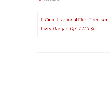
Navigation
Circuit National Elite Epée seni
de
Livry-Gargan 19/10/2019
l’article