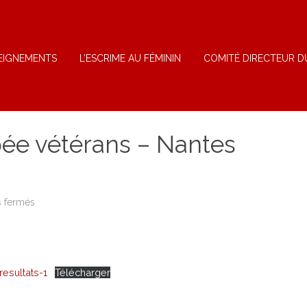
EIGNEMENTS
L’ESCRIME AU FÉMININ
COMITÉ DIRECTEUR D
pée vétérans – Nantes
sur
 fermés
Circuit
National
Epée
vétérans
–
Nantes
.3/11/2019
esultats-1
Télécharger