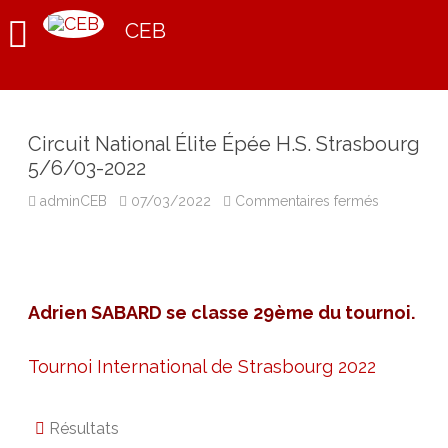
CEB
Circuit National Élite Épée H.S. Strasbourg
5/6/03-2022
sur
adminCEB
07/03/2022
Commentaires fermés
Circuit
National
Élite
Épée
H.S.
Strasbour
5/6/03-
Adrien SABARD
se classe 29ème du tournoi.
2022
Tournoi International de Strasbourg 2022
Résultats