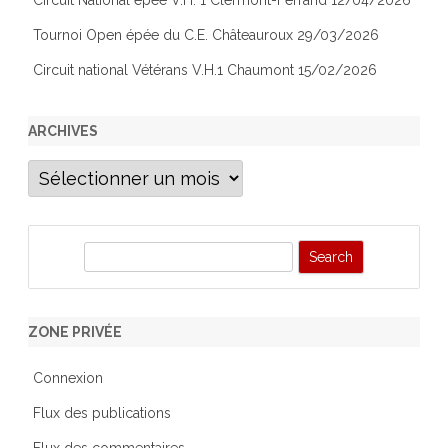
Circuit National épée V.H. 1 Clermont-Ferrand 12/04/2026
Tournoi Open épée du C.E. Châteauroux 29/03/2026
Circuit national Vétérans V.H.1 Chaumont 15/02/2026
ARCHIVES
Archives
S
e
a
r
ZONE PRIVÉE
c
h
Connexion
Flux des publications