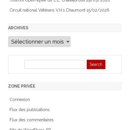
Tournoi Open épée du C.E. Châteauroux 29/03/2026
Circuit national Vétérans V.H.1 Chaumont 15/02/2026
ARCHIVES
Archives
S
e
a
r
ZONE PRIVÉE
c
h
Connexion
Flux des publications
Flux des commentaires