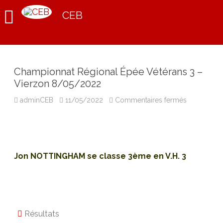
CEB
Championnat Régional Épée Vétérans 3 –
Vierzon 8/05/2022
sur
adminCEB
11/05/2022
Commentaires fermés
Championn
Régional
Épée
Vétérans
3
–
Vierzon
Jon NOTTINGHAM se classe 3ème en V.H. 3
8/05/2022
Résultats