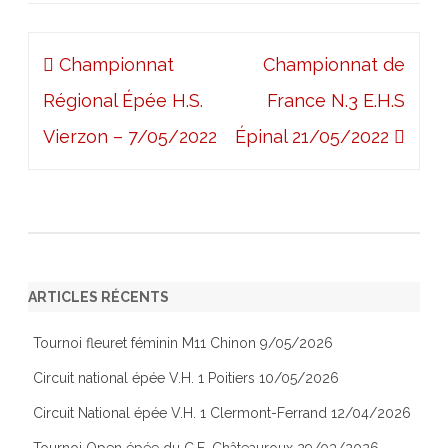
Navigation
Championnat
Championnat de
de
Régional Épée H.S.
France N.3 E.H.S
l’article
Vierzon – 7/05/2022
Épinal 21/05/2022
ARTICLES RÉCENTS
Tournoi fleuret féminin M11 Chinon 9/05/2026
Circuit national épée V.H. 1 Poitiers 10/05/2026
Circuit National épée V.H. 1 Clermont-Ferrand 12/04/2026