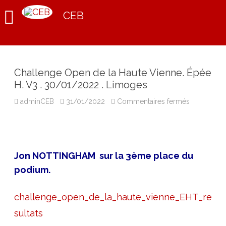
CEB
Challenge Open de la Haute Vienne. Épée
H. V3 . 30/01/2022 . Limoges
sur
adminCEB
31/01/2022
Commentaires fermés
Challenge
Open
de
la
Haute
Vienne.
Épée
Jon NOTTINGHAM sur la 3ème place du
H.
V3
podium.
.
30/01/202
.
Limoges
challenge_open_de_la_haute_vienne_EHT_re
sultats