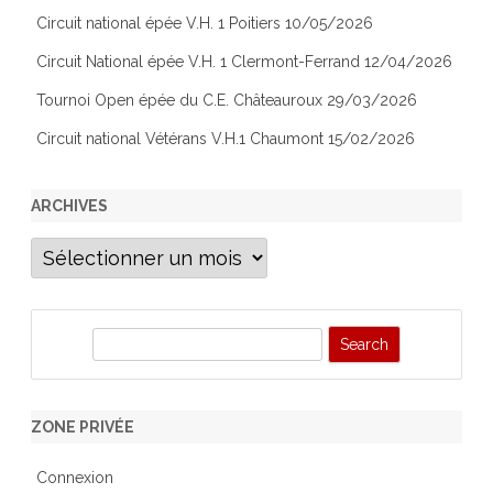
Circuit national épée V.H. 1 Poitiers 10/05/2026
Circuit National épée V.H. 1 Clermont-Ferrand 12/04/2026
Tournoi Open épée du C.E. Châteauroux 29/03/2026
Circuit national Vétérans V.H.1 Chaumont 15/02/2026
ARCHIVES
Archives
S
e
a
r
ZONE PRIVÉE
c
h
Connexion