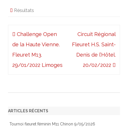
Résultats
Navigation
Challenge Open
Circuit Régional
de
de la Haute Vienne.
Fleuret H.S. Saint-
l’article
Fleuret M13.
Denis de l’Hôtel.
29/01/2022 Limoges
20/02/2022
ARTICLES RÉCENTS
Tournoi fleuret féminin M11 Chinon 9/05/2026