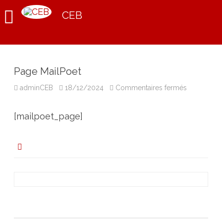
CEB
Page MailPoet
sur
adminCEB
18/12/2024
Commentaires fermés
Page
MailPoet
[mailpoet_page]