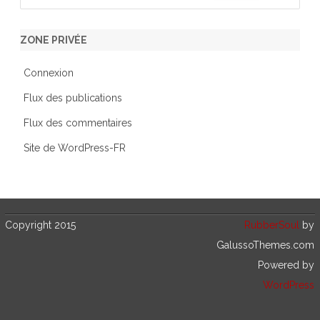
a
r
ZONE PRIVÉE
c
h
Connexion
Flux des publications
Flux des commentaires
Site de WordPress-FR
Copyright 2015
RubberSoul
by
GalussoThemes.com
Powered by
WordPress