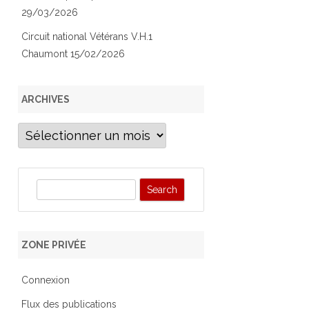
29/03/2026
Circuit national Vétérans V.H.1
Chaumont 15/02/2026
ARCHIVES
Archives
S
e
a
r
ZONE PRIVÉE
c
h
Connexion
Flux des publications