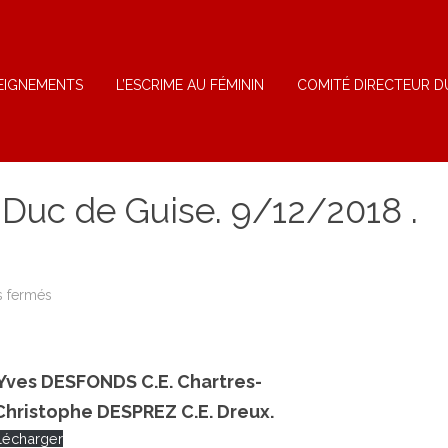
EIGNEMENTS
L’ESCRIME AU FÉMININ
COMITÉ DIRECTEUR D
Duc de Guise. 9/12/2018 .
sur
 fermés
45ème
Tournoi
du
Duc
de
Guise.
Yves DESFONDS C.E. Chartres-
9/12/2018
.
Christophe DESPREZ C.E. Dreux.
Blois
lécharger