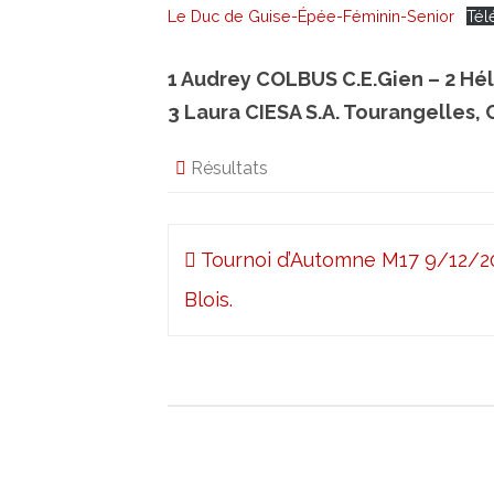
Le Duc de Guise-Épée-Féminin-Senior
Tél
1 Audrey COLBUS C.E.Gien – 2 Hé
3 Laura CIESA S.A. Tourangelles,
Résultats
Navigation
Tournoi d’Automne M17 9/12/2
de
Blois.
l’article