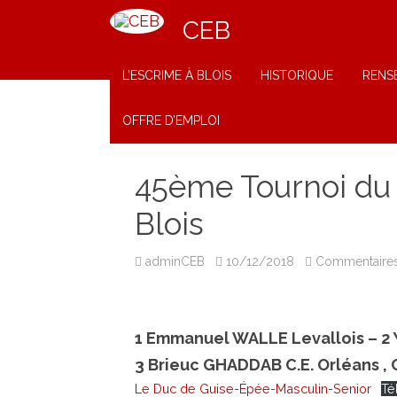
CEB
L’ESCRIME À BLOIS
HISTORIQUE
RENS
OFFRE D’EMPLOI
45ème Tournoi du 
Blois
adminCEB
10/12/2018
Commentaires
1 Emmanuel WALLE Levallois – 2 
3 Brieuc GHADDAB C.E. Orléans , 
Le Duc de Guise-Épée-Masculin-Senior
Té