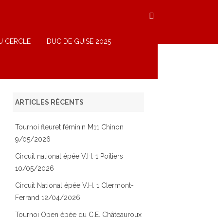
U CERCLE
DUC DE GUISE 2025
ARTICLES RÉCENTS
Tournoi fleuret féminin M11 Chinon
9/05/2026
Circuit national épée V.H. 1 Poitiers
10/05/2026
Circuit National épée V.H. 1 Clermont-
Ferrand 12/04/2026
Tournoi Open épée du C.E. Châteauroux